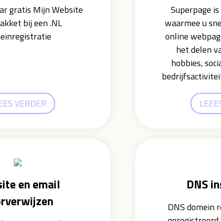
ar gratis Mijn Website
Superpage is 
akket bij een .NL
waarmee u sne
inregistratie
online webpag
het delen v
hobbies, soc
bedrijfsactivite
EES VERDER
LEEE
ite en email
DNS in
rverwijzen
DNS domein re
geregistreerd 