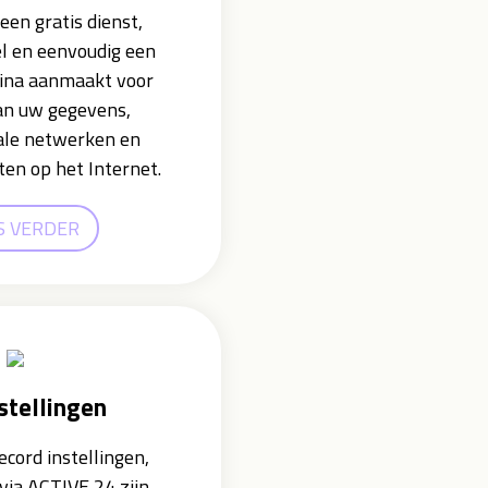
een gratis dienst,
l en eenvoudig een
ina aanmaakt voor
an uw gegevens,
iale netwerken en
iten op het Internet.
S VERDER
stellingen
cord instellingen,
via ACTIVE 24 zijn