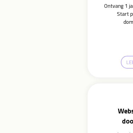
Ontvang 1 ja
Start p
dome
LE
Webs
doo