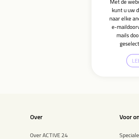
Met de webd
kunt u uw 
naar elke an
e-maildoorv
mails doo
geselec
LE
Over
Voor on
Over ACTIVE 24
Special