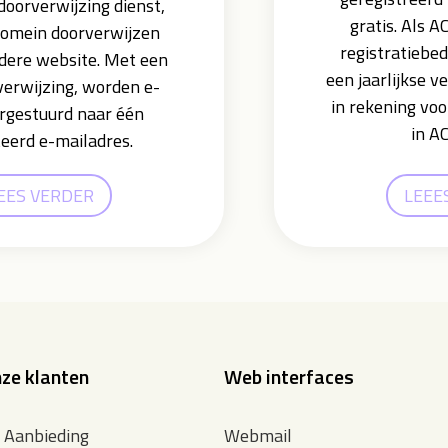
oorverwijzing dienst,
gratis. Als A
domein doorverwijzen
registratiebed
dere website. Met een
een jaarlijkse v
erwijzing, worden e-
in rekening voo
rgestuurd naar één
in A
teerd e-mailadres.
EES VERDER
LEEE
ze klanten
Web interfaces
e Aanbieding
Webmail