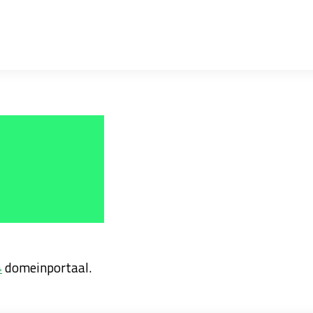
4
domeinportaal.